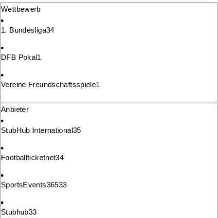
Wettbewerb
1. Bundesliga
34
DFB Pokal
1
Vereine Freundschaftsspiele
1
Anbieter
StubHub International
35
Footballticketnet
34
SportsEvents365
33
Stubhub
33