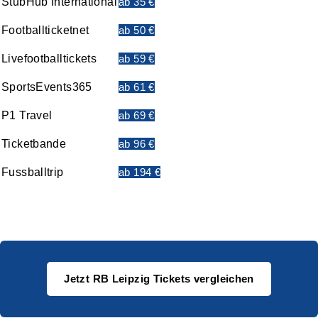
StubHub International
ab 35 €
Footballticketnet
ab 50 €
Livefootballtickets
ab 59 €
SportsEvents365
ab 61 €
P1 Travel
ab 69 €
Ticketbande
ab 96 €
Fussballtrip
ab 194 €
Jetzt RB Leipzig Tickets vergleichen