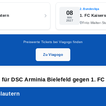
2. Bundesliga
08
utern
1. FC Kaiser
MAI
2027
Fritz-Walter-St
Preiswerte Tickets bei Viagogo finden
Zu Viagogo
e für DSC Arminia Bielefeld gegen 1. FC
slautern