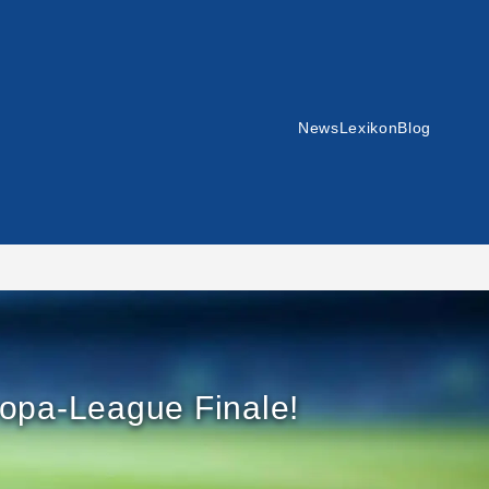
News
Lexikon
Blog
ropa-League Finale!