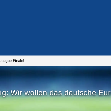
League Finale!
zig: Wir wollen das deutsche Eu