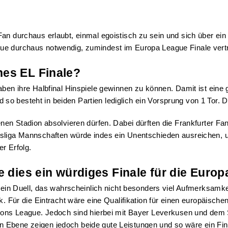
an durchaus erlaubt, einmal egoistisch zu sein und sich über ein
ue durchaus notwendig, zumindest im Europa League Finale vertr
hes EL Finale?
aben ihre Halbfinal Hinspiele gewinnen zu können. Damit ist eine 
o besteht in beiden Partien lediglich ein Vorsprung von 1 Tor. D
genen Stadion absolvieren dürfen. Dabei dürften die Frankfurter 
esliga Mannschaften würde indes ein Unentschieden ausreichen, 
r Erfolg.
e dies ein würdiges Finale für die Euro
t ein Duell, das wahrscheinlich nicht besonders viel Aufmerksamke
ck. Für die Eintracht wäre eine Qualifikation für einen europäis
mpions League. Jedoch sind hierbei mit Bayer Leverkusen und dem
 Ebene zeigen jedoch beide gute Leistungen und so wäre ein Fin