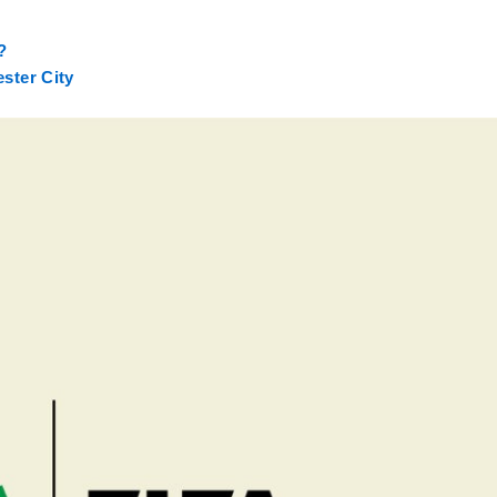
?
ster City