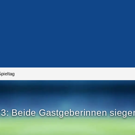
pieltag
: Beide Gastgeberinnen siegen