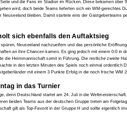
 Seite und die Fans im Stadion im Rücken. Diese bekamen über 90
eingehen wird, doch beide Teams lieferten sich ein WM-gerechtes 
0 für Neuseeland bleiben. Damit startete eins der Gastgeberteams p
olt sich ebenfalls den Auftaktsieg
 spüren, Neuseeland nachzueifern und das persönliche Eröffnungs
haften an ihre Chancen kamen. Es ging jedoch mit einem 0:0 in d
hte die Heimmannschaft somit in Führung. Die restliche zweite Ha
hte in den letzten Minuten des Spiels noch einmal ordentlich Druck
astgeberländer mit einem 3 Punkte Erfolg in die noch frische WM 
tag in das Turnier
e, denn Deutschland startet am 24. Juli in die Weltmeisterschaf
anderen beiden Teams aus der deutschen Gruppe treten am Folget
ft gilt als Top-Favorit in der Gruppe H und sollte eigentlich ims