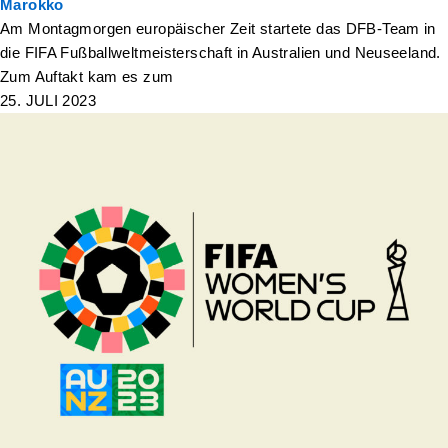
Marokko
Am Montagmorgen europäischer Zeit startete das DFB-Team in
die FIFA Fußballweltmeisterschaft in Australien und Neuseeland.
Zum Auftakt kam es zum
25. JULI 2023