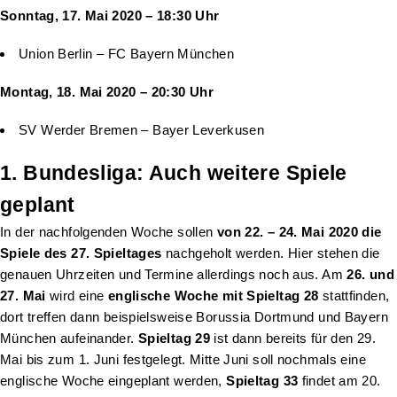
Sonntag, 17. Mai 2020 – 18:30 Uhr
Union Berlin – FC Bayern München
Montag, 18. Mai 2020 – 20:30 Uhr
SV Werder Bremen – Bayer Leverkusen
1. Bundesliga: Auch weitere Spiele
geplant
In der nachfolgenden Woche sollen
von 22. – 24. Mai 2020 die
Spiele des 27. Spieltages
nachgeholt werden. Hier stehen die
genauen Uhrzeiten und Termine allerdings noch aus. Am
26. und
27. Mai
wird eine
englische Woche mit Spieltag 28
stattfinden,
dort treffen dann beispielsweise Borussia Dortmund und Bayern
München aufeinander.
Spieltag 29
ist dann bereits für den 29.
Mai bis zum 1. Juni festgelegt. Mitte Juni soll nochmals eine
englische Woche eingeplant werden,
Spieltag 33
findet am 20.