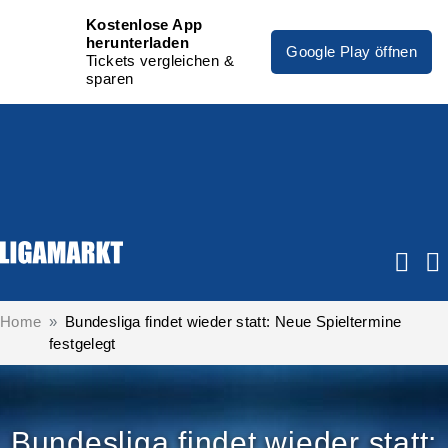
Kostenlose App
herunterladen
Google Play öffnen
Tickets vergleichen &
sparen
Home
Bundesliga findet wieder statt: Neue Spieltermine
festgelegt
Bundesliga findet wieder statt: