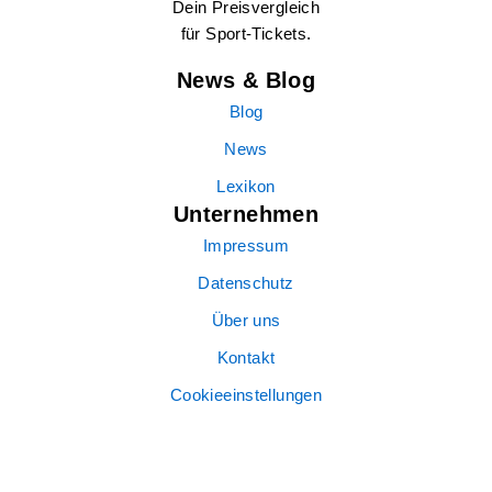
Dein Preisvergleich
für Sport-Tickets.
News & Blog
Blog
News
Lexikon
Unternehmen
Impressum
Datenschutz
Über uns
Kontakt
Cookieeinstellungen