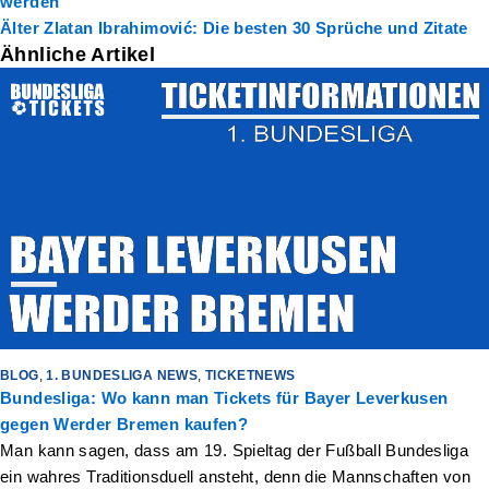
werden
Älter
Zlatan Ibrahimović: Die besten 30 Sprüche und Zitate
Ähnliche Artikel
BLOG
,
1. BUNDESLIGA NEWS
,
TICKETNEWS
Bundesliga: Wo kann man Tickets für Bayer Leverkusen
gegen Werder Bremen kaufen?
Man kann sagen, dass am 19. Spieltag der Fußball Bundesliga
ein wahres Traditionsduell ansteht, denn die Mannschaften von