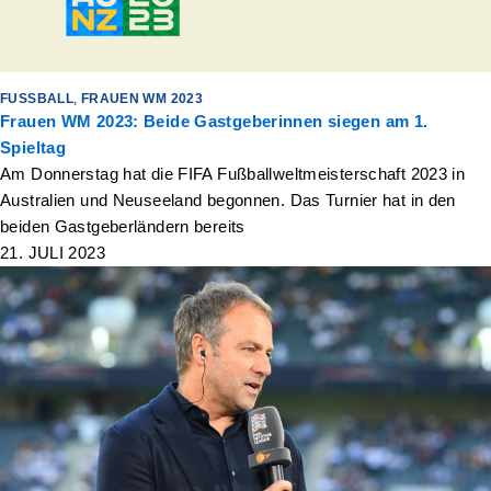
FUSSBALL
,
FRAUEN WM 2023
Frauen WM 2023: Beide Gastgeberinnen siegen am 1.
Spieltag
Am Donnerstag hat die FIFA Fußballweltmeisterschaft 2023 in
Australien und Neuseeland begonnen. Das Turnier hat in den
beiden Gastgeberländern bereits
21. JULI 2023