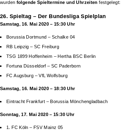
wurden
folgende Spieltermine und Uhrzeiten
festgelegt:
26. Spieltag – Der Bundesliga Spielplan
Samstag, 16. Mai 2020 – 15:30 Uhr
Borussia Dortmund – Schalke 04
RB Leipzig – SC Freiburg
TSG 1899 Hoffenheim – Hertha BSC Berlin
Fortuna Düsseldorf – SC Paderborn
FC Augsburg – VfL Wolfsburg
Samstag, 16. Mai 2020 – 18:30 Uhr
Eintracht Frankfurt – Borussia Mönchengladbach
Sonntag, 17. Mai 2020 – 15:30 Uhr
1. FC Köln – FSV Mainz 05