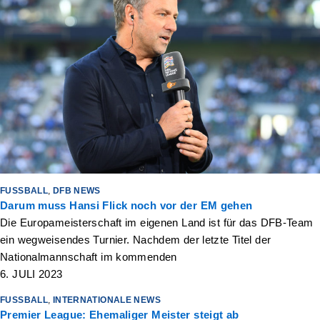
FUSSBALL
,
DFB NEWS
Darum muss Hansi Flick noch vor der EM gehen
Die Europameisterschaft im eigenen Land ist für das DFB-Team
ein wegweisendes Turnier. Nachdem der letzte Titel der
Nationalmannschaft im kommenden
6. JULI 2023
FUSSBALL
,
INTERNATIONALE NEWS
Premier League: Ehemaliger Meister steigt ab