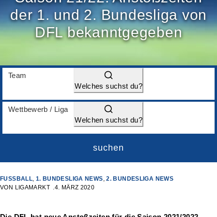
der 1. und 2. Bundesliga von
DFL bekanntgegeben
Team
Welches suchst du?
Wettbewerb / Liga
Welchen suchst du?
suchen
FUSSBALL
,
1. BUNDESLIGA NEWS
,
2. BUNDESLIGA NEWS
VON
LIGAMARKT
4. MÄRZ 2020
Die DFL hat neue Anstoßzeiten für die Saison 2021/2022