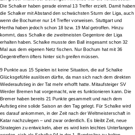
Die Schalker haben gerade einmal 13 Treffer erzielt. Damit haben
die Schalker mit Abstand den schwächsten Sturm der Liga, auch
wenn die Bochumer nur 14 Treffer vorweisen. Stuttgart und
Hertha haben jedoch schon 18 bzw. 19 Mal getroffen. Hinzu
kommt, dass Schalke die zweitmeisten Gegentore der Liga
erhalten haben. Schalke musste den Ball insgesamt schon 32
Mal aus dem eigenen Netz fischen. Nur Bochum hat mit 36
Gegentreffern öfters hinter sich greifen müssen.
9 Punkte aus 15 Spielen ist keine Situation, die auf Schalke
Glücksgefühle auslösen dürfte, da man sich nach dem direkten
Wiederaufstieg in der Tat mehr erhofft hatte. Mitaufsteiger SV
Werder Bremen hat vorgemacht, wie es funktionieren kann. Die
Bremer haben bereits 21 Punkte gesammelt und nach dem
Aufstieg eine solide Saison an den Tag gelegt. Für Schalke wird
es darauf ankommen, in der Zeit nach der Weltmeisterschaft in
Katar nachzulegen – und zwar ordentlich. Es bleibt Zeit, neue
Strategien zu entwickeln, aber es wird kein leichtes Unterfangen
werden, sich als Schalke 04 in der 1. Bundesliga zu halten.