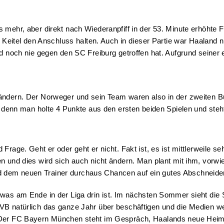
 mehr, aber direkt nach Wiederanpfiff in der 53. Minute erhöhte 
k Keitel den Anschluss halten. Auch in dieser Partie war Haaland 
nd noch nie gegen den SC Freiburg getroffen hat. Aufgrund seiner
ändern. Der Norweger und sein Team waren also in der zweiten Bu
, denn man holte 4 Punkte aus den ersten beiden Spielen und steht
Frage. Geht er oder geht er nicht. Fakt ist, es ist mittlerweile 
ten und dies wird sich auch nicht ändern. Man plant mit ihm, vo
d dem neuen Trainer durchaus Chancen auf ein gutes Abschneide
, was am Ende in der Liga drin ist. Im nächsten Sommer sieht d
VB natürlich das ganze Jahr über beschäftigen und die Medien we
. Der FC Bayern München steht im Gespräch, Haalands neue Heima