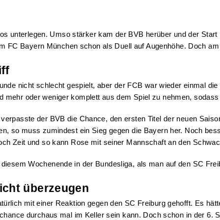
gslos unterlegen. Umso stärker kam der BVB herüber und der Start
m FC Bayern München schon als Duell auf Augenhöhe. Doch am E
ff
unde nicht schlecht gespielt, aber der FCB war wieder einmal die
d mehr oder weniger komplett aus dem Spiel zu nehmen, sodass e
 verpasste der BVB die Chance, den ersten Titel der neuen Sais
en, so muss zumindest ein Sieg gegen die Bayern her. Noch bess
och Zeit und so kann Rose mit seiner Mannschaft an den Schwach
 diesem Wochenende in der Bundesliga, als man auf den SC Freib
icht überzeugen
rlich mit einer Reaktion gegen den SC Freiburg gehofft. Es hätt
lchance durchaus mal im Keller sein kann. Doch schon in der 6. 