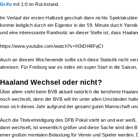
Grifo
mit 1:0 im Rückstand.
Im Verlauf der ersten Halbzeit geschah dann nichts Spektakuläres
konnte lediglich durch ein Eigentor in der 59. Minute durch Yanni
und eine interessante Randnotiz an dieser Stelle ist, dass Haala
https://www.youtube.com/watch?v=H3tDI48FqCI
Auch an diesem Wochenende sollte sich diese Statistik nicht ver
abreisen. Für Freiburg war es indes ein super Start in die Saison
Haaland Wechsel oder nicht?
Über allem steht beim BVB aktuell natürlich die berühmte Haaland 
noch wechselt, denn der BVB will ihn unter allen Umständen hal
man sich dieses Jahr aufgrund der gesamt guten Mannschaft un
Auch die Titelverteidigung des DFB Pokal steht an und wer weiß
dann wechselt, ist wesentlich größer und diese Sache wird den B
einer großen mentalen Belastung für Verein und Spieler werden