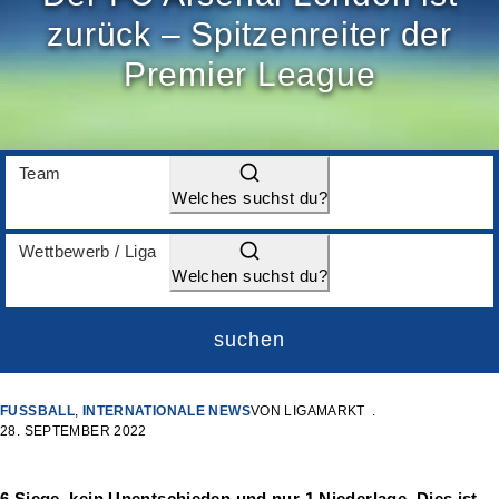
zurück – Spitzenreiter der
Premier League
Team
Welches suchst du?
Wettbewerb / Liga
Welchen suchst du?
suchen
FUSSBALL
,
INTERNATIONALE NEWS
VON
LIGAMARKT
28. SEPTEMBER 2022
6 Siege, kein Unentschieden und nur 1 Niederlage. Dies ist